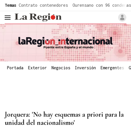
common.go-to-content
Temas
Contrato contenedores
Ourensano con 96 condenas
header.menu.open
Portada
Exterior
Negocios
Inversión
Emergentes
G
Jorquera: 'No hay esquemas a priori para la
unidad del nacionalismo'