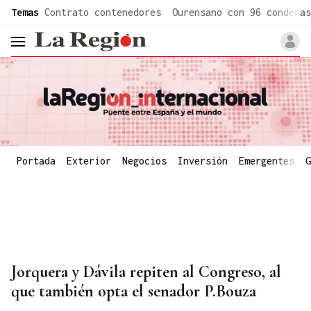
common.go-to-content
Temas
Contrato contenedores
Ourensano con 96 condenas
header.menu.open
Portada
Exterior
Negocios
Inversión
Emergentes
G
Jorquera y Dávila repiten al Congreso, al
que también opta el senador P.Bouza