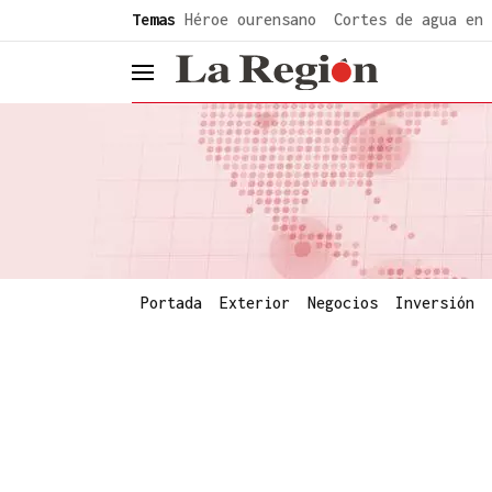
common.go-to-content
Temas
Héroe ourensano
Cortes de agua en 
header.menu.open
Portada
Exterior
Negocios
Inversión