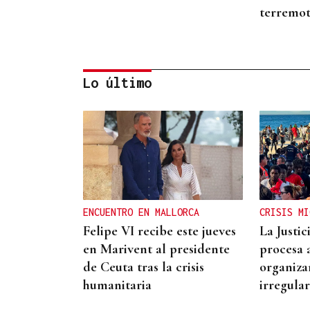
terremot
Lo último
CONCIERTO EN PARÍS
La música de Vigo
conquista París con una
misa solemne y dos
ENCUENTRO EN MALLORCA
CRISIS MI
memorables conciertos
Felipe VI recibe este jueves
La Justi
en Marivent al presidente
procesa 
de Ceuta tras la crisis
organiza
humanitaria
irregula