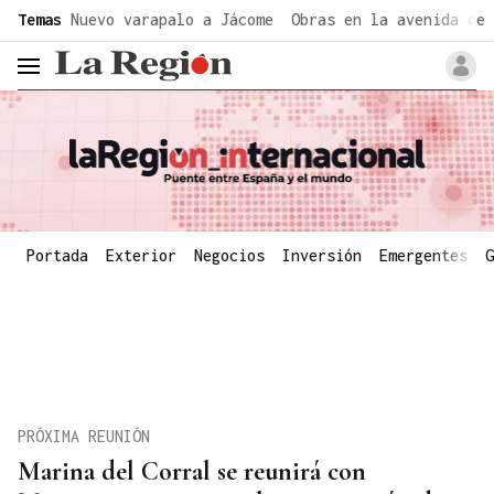
common.go-to-content
Temas
Nuevo varapalo a Jácome
Obras en la avenida de 
header.menu.open
Portada
Exterior
Negocios
Inversión
Emergentes
G
PRÓXIMA REUNIÓN
Marina del Corral se reunirá con