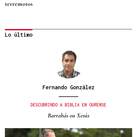
terremotos
Lo último
Fernando González
CURSOS ONLINE
Asturias ofrece a los centros asturianos cursos a
DESCUBRINDO A BIBLIA EN OURENSE
distancia de asturiano y eonaviego
Barrabás ou Xesús