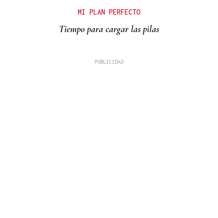
MI PLAN PERFECTO
Tiempo para cargar las pilas
David Alvarado
A fronteira como coartada