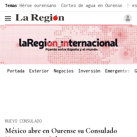
common.go-to-content
Temas
Héroe ourensano
Cortes de agua en Ourense
Pres
header.menu.open
Portada
Exterior
Negocios
Inversión
Emergentes
G
NUEVO CONSULADO
México abre en Ourense su Consulado