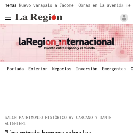
common.go-to-content
Temas
Nuevo varapalo a Jácome
Obras en la avenida de 
header.menu.open
Portada
Exterior
Negocios
Inversión
Emergentes
G
SALON PATRIMONIO HISTÓRICO BV CARCANO Y DANTE
ALIGHIERI
"Una mirada humana sobre los