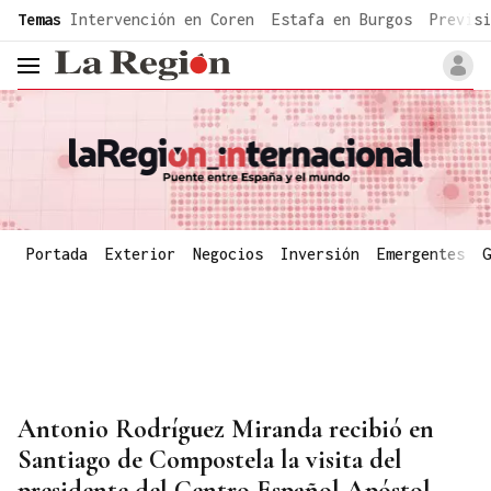
common.go-to-content
Temas
Intervención en Coren
Estafa en Burgos
Previsi
header.menu.open
Portada
Exterior
Negocios
Inversión
Emergentes
G
Antonio Rodríguez Miranda recibió en
Santiago de Compostela la visita del
presidente del Centro Español Apóstol