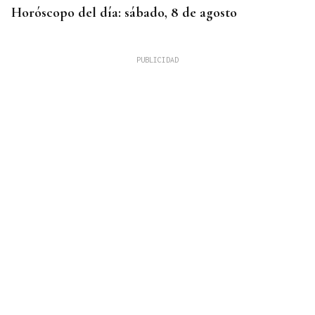
Horóscopo del día: sábado, 8 de agosto
XIX EDICIÓN
Galería | Brindis, música y tradición para
inaugurar la Feria del Viño de Monterrei, en fotos