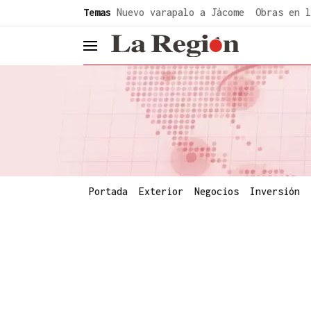
common.go-to-content
Temas
Nuevo varapalo a Jácome
Obras en l
header.menu.open
Portada
Exterior
Negocios
Inversión