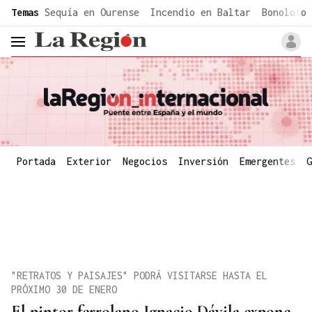
common.go-to-content
Temas
Sequía en Ourense
Incendio en Baltar
Bonoloto 
header.menu.open
Portada
Exterior
Negocios
Inversión
Emergentes
G
"RETRATOS Y PAISAJES" PODRÁ VISITARSE HASTA EL
PRÓXIMO 30 DE ENERO
El pintor ferrolano Ignacio Dávila expone