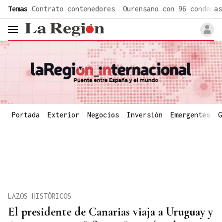
common.go-to-content
Temas
Contrato contenedores
Ourensano con 96 condenas
header.menu.open
Portada
Exterior
Negocios
Inversión
Emergentes
G
LAZOS HISTÓRICOS
El presidente de Canarias viaja a Uruguay y