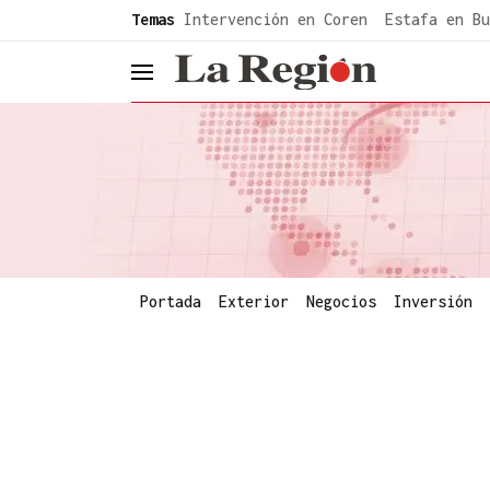
common.go-to-content
Temas
Intervención en Coren
Estafa en Bu
header.menu.open
Portada
Exterior
Negocios
Inversión