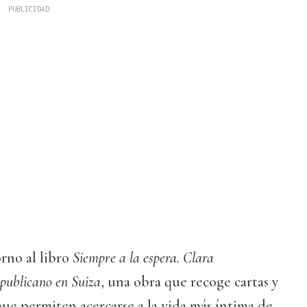
orno al libro
Siempre a la espera. Clara
publicano en Suiza
, una obra que recoge cartas y
ue permiten acercarse a la vida más íntima de