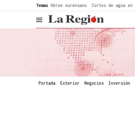
common.go-to-content
Temas
Héroe ourensano
Cortes de agua en 
header.menu.open
Portada
Exterior
Negocios
Inversión