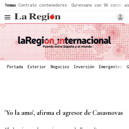
common.go-to-content
Temas
Contrato contenedores
Ourensano con 96 condenas
header.menu.open
Portada
Exterior
Negocios
Inversión
Emergentes
G
'Yo la amo', afirma el agresor de Casasnovas