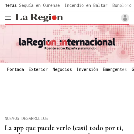
common.go-to-content
Temas
Sequía en Ourense
Incendio en Baltar
Bonoloto 
header.menu.open
Portada
Exterior
Negocios
Inversión
Emergentes
G
NUEVOS DESARROLLOS
La app que puede verlo (casi) todo por ti,