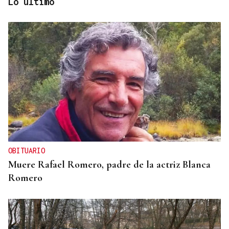
Lo último
CONTAMINACIÓN
Manglares, marismas y praderas marinas liberan
unas 26 toneladas de mercurio cuando se
degradan
OBITUARIO
Muere Rafael Romero, padre de la actriz Blanca
Romero