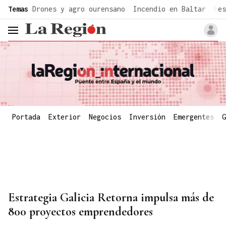
common.go-to-content
Temas
Drones y agro ourensano
Incendio en Baltar
Fes
header.menu.open
Portada
Exterior
Negocios
Inversión
Emergentes
G
Estrategia Galicia Retorna impulsa más de
800 proyectos emprendedores