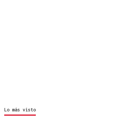
“Nos quedan cosas por ver, así que tendremos que
volver”
Lo más visto