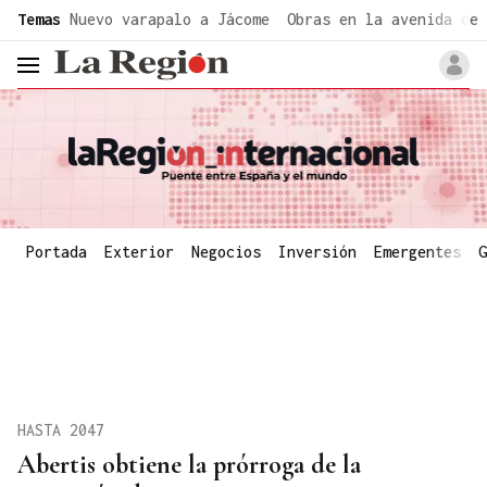
common.go-to-content
Temas
Nuevo varapalo a Jácome
Obras en la avenida de 
header.menu.open
Portada
Exterior
Negocios
Inversión
Emergentes
G
HASTA 2047
Abertis obtiene la prórroga de la