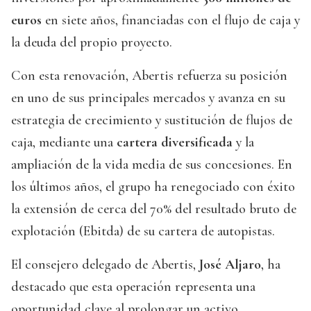
euros
en siete años, financiadas con el flujo de caja y
la deuda del propio proyecto.
Con esta renovación, Abertis refuerza su posición
en uno de sus principales mercados y avanza en su
estrategia de crecimiento y sustitución de flujos de
caja, mediante una
cartera diversificada
y la
ampliación de la vida media de sus concesiones. En
los últimos años, el grupo ha renegociado con éxito
la extensión de cerca del 70% del resultado bruto de
explotación (Ebitda) de su cartera de autopistas.
El consejero delegado de Abertis,
José Aljaro
, ha
destacado que esta operación representa una
oportunidad clave al prolongar un activo