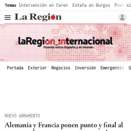
common.go-to-content
Temas
Intervención en Coren
Estafa en Burgos
Previsi
header.menu.open
Portada
Exterior
Negocios
Inversión
Emergentes
G
NUEVO ARMAMENTO
Alemania y Francia ponen punto y final al