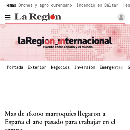
common.go-to-content
Temas
Drones y agro ourensano
Incendio en Baltar
Fes
header.menu.open
Portada
Exterior
Negocios
Inversión
Emergentes
G
Mas de 16.000 marroquíes llegaron a
España el año pasado para trabajar en el
campo