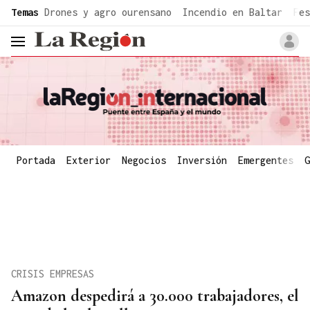
common.go-to-content
Temas
Drones y agro ourensano
Incendio en Baltar
Fes
header.menu.open
Portada
Exterior
Negocios
Inversión
Emergentes
G
CRISIS EMPRESAS
Amazon despedirá a 30.000 trabajadores, el