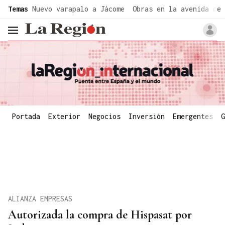
common.go-to-content
Temas
Nuevo varapalo a Jácome
Obras en la avenida de 
header.menu.open
Portada
Exterior
Negocios
Inversión
Emergentes
G
ALIANZA EMPRESAS
Autorizada la compra de Hispasat por