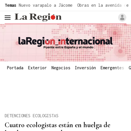
common.go-to-content
Temas
Nuevo varapalo a Jácome
Obras en la avenida de 
header.menu.open
Portada
Exterior
Negocios
Inversión
Emergentes
G
DETENCIONES ECOLOGISTAS
Cuatro ecologistas están en huelga de