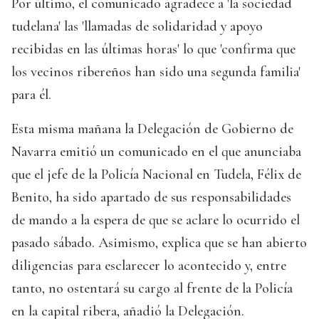
Por último, el comunicado agradece a 'la sociedad
tudelana' las 'llamadas de solidaridad y apoyo
recibidas en las últimas horas' lo que 'confirma que
los vecinos ribereños han sido una segunda familia'
para él.
Esta misma mañana la Delegación de Gobierno de
Navarra emitió un comunicado en el que anunciaba
que el jefe de la Policía Nacional en Tudela, Félix de
Benito, ha sido apartado de sus responsabilidades
de mando a la espera de que se aclare lo ocurrido el
pasado sábado. Asimismo, explica que se han abierto
diligencias para esclarecer lo acontecido y, entre
tanto, no ostentará su cargo al frente de la Policía
en la capital ribera, añadió la Delegación.