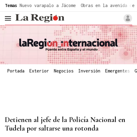
common.go-to-content
Temas
Nuevo varapalo a Jácome
Obras en la avenida de 
header.menu.open
Portada
Exterior
Negocios
Inversión
Emergentes
G
Detienen al jefe de la Policía Nacional en
Tudela por saltarse una rotonda