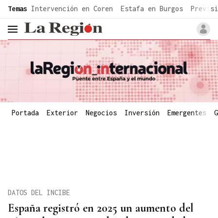
common.go-to-content
Temas
Intervención en Coren
Estafa en Burgos
Previsi
header.menu.open
Portada
Exterior
Negocios
Inversión
Emergentes
G
DATOS DEL INCIBE
España registró en 2025 un aumento del