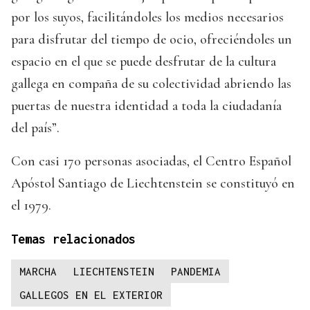
por los suyos, facilitándoles los medios necesarios
para disfrutar del tiempo de ocio, ofreciéndoles un
espacio en el que se puede desfrutar de la cultura
gallega en compaña de su colectividad abriendo las
puertas de nuestra identidad a toda la ciudadanía
del país”.
Con casi 170 personas asociadas, el Centro Español
Apóstol Santiago de Liechtenstein se constituyó en
el 1979.
Temas relacionados
MARCHA
LIECHTENSTEIN
PANDEMIA
GALLEGOS EN EL EXTERIOR