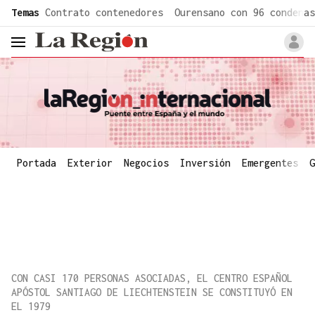
common.go-to-content
Temas
Contrato contenedores
Ourensano con 96 condenas
header.menu.open
Portada
Exterior
Negocios
Inversión
Emergentes
G
CON CASI 170 PERSONAS ASOCIADAS, EL CENTRO ESPAÑOL
APÓSTOL SANTIAGO DE LIECHTENSTEIN SE CONSTITUYÓ EN
EL 1979