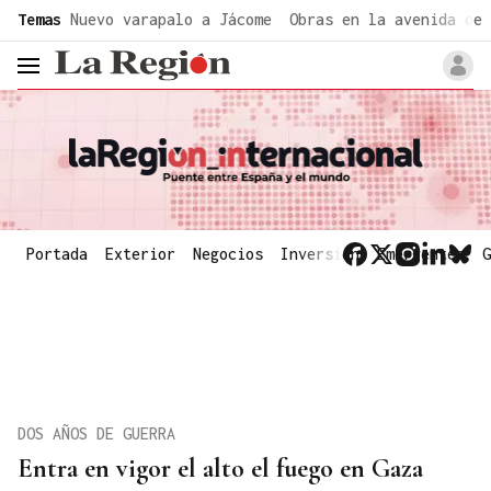
common.go-to-content
Temas
Nuevo varapalo a Jácome
Obras en la avenida de 
header.menu.open
Portada
Exterior
Negocios
Inversión
Emergentes
G
DOS AÑOS DE GUERRA
Entra en vigor el alto el fuego en Gaza