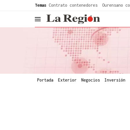
common.go-to-content
Temas
Contrato contenedores
Ourensano co
header.menu.open
Portada
Exterior
Negocios
Inversión