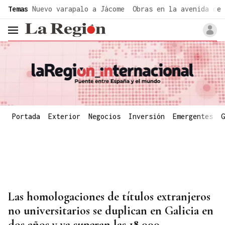
common.go-to-content
Temas
Nuevo varapalo a Jácome
Obras en la avenida de 
header.menu.open
Portada
Exterior
Negocios
Inversión
Emergentes
G
Las homologaciones de títulos extranjeros
no universitarios se duplican en Galicia en
dos años y ya superan las 18.000