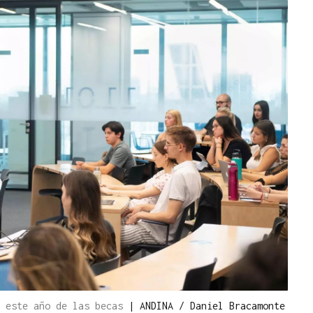
n este año de las becas
|
ANDINA / Daniel Bracamonte