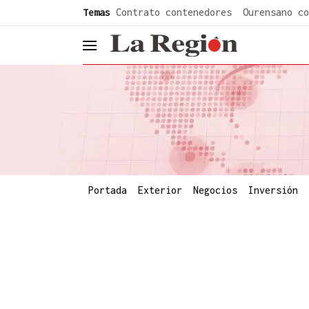
common.go-to-content
Temas
Contrato contenedores
Ourensano co
header.menu.open
Portada
Exterior
Negocios
Inversión