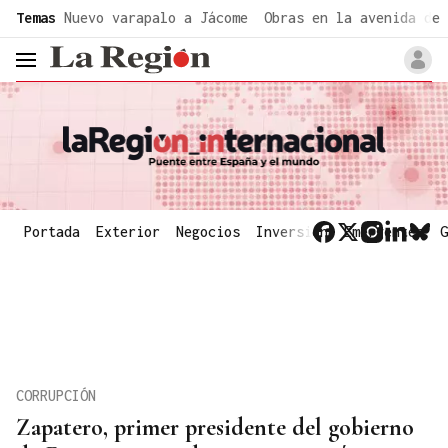
common.go-to-content
Temas
Nuevo varapalo a Jácome
Obras en la avenida de 
header.menu.open
Portada
Exterior
Negocios
Inversión
Emergentes
G
CORRUPCIÓN
Zapatero, primer presidente del gobierno