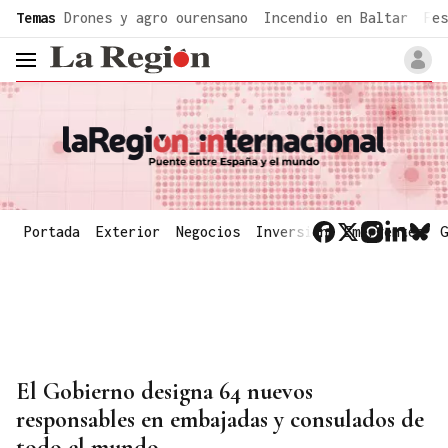
common.go-to-content
Temas
Drones y agro ourensano
Incendio en Baltar
Fes
header.menu.open
Portada
Exterior
Negocios
Inversión
Emergentes
G
El Gobierno designa 64 nuevos
responsables en embajadas y consulados de
todo el mundo