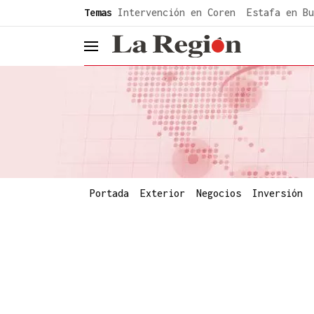
common.go-to-content
Temas
Intervención en Coren
Estafa en Bu
header.menu.open
Portada
Exterior
Negocios
Inversión