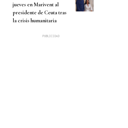
jueves en Marivent al
presidente de Ceuta tras
la crisis humanitaria