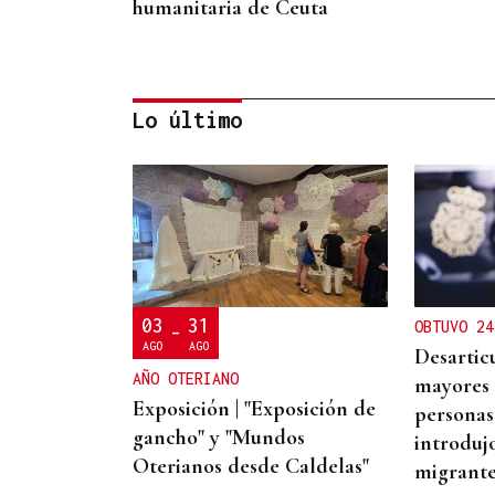
humanitaria de Ceuta
Lo último
TOMA DE POSESIÓN
El Rey acudirá a la toma de
posesión de De la Espriella
como presidente de
03
31
OBTUVO 24
Colombia
-
AGO
AGO
Desartic
AÑO OTERIANO
mayores 
Exposición | "Exposición de
personas
gancho" y "Mundos
introduj
Oterianos desde Caldelas"
migrante