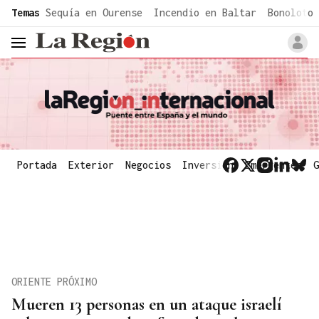
common.go-to-content
Temas
Sequía en Ourense
Incendio en Baltar
Bonoloto 
header.menu.open
Portada
Exterior
Negocios
Inversión
Emergentes
G
ORIENTE PRÓXIMO
Mueren 13 personas en un ataque israelí