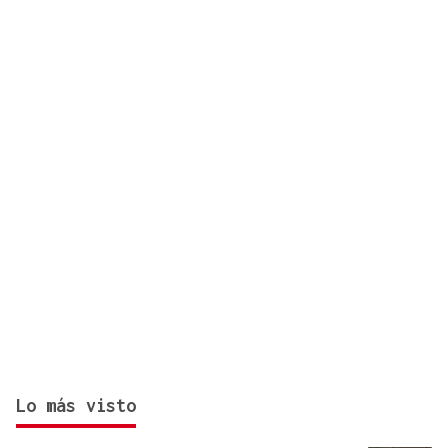
Galicia en el plan estatal de ancho internacional
Lo más visto