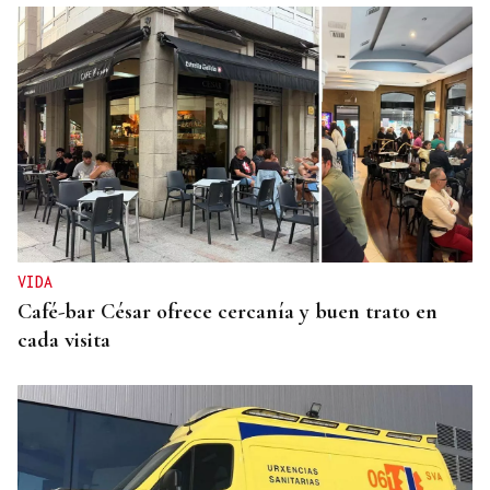
ECLIPSE EN ESPAÑA
Iberia fletará un vuelo especial para contemplar el
eclipse total de Sol desde el aire
VIDA
Café-bar César ofrece cercanía y buen trato en
cada visita