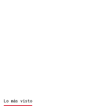
decisión del gobierno de restablecer los controles
con Italia
Lo más visto