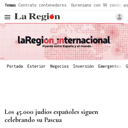
common.go-to-content
Temas
Contrato contenedores
Ourensano con 96 condenas
header.menu.open
Portada
Exterior
Negocios
Inversión
Emergentes
G
Los 45.000 judíos españoles siguen
celebrando su Pascua