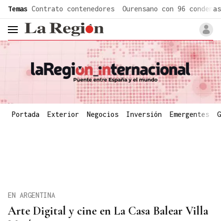
common.go-to-content
Temas
Contrato contenedores
Ourensano con 96 condenas
header.menu.open
Portada
Exterior
Negocios
Inversión
Emergentes
G
EN ARGENTINA
Arte Digital y cine en La Casa Balear Villa