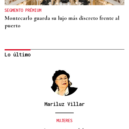
SEGMENTO PRÉMIUM
Montecarlo guarda su lujo más discreto frente al
puerto
Lo último
Mariluz Villar
SEGMENTO PRÉMIUM
Phuket refugia el lujo en villas privadas frente al
MUJERES
mar en Tailandia