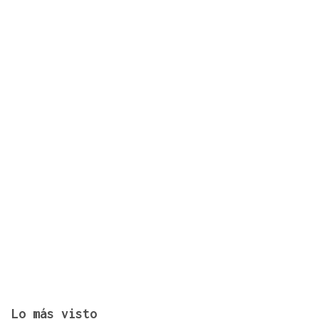
Zelenski reclama a EEUU que aumente el número
de misiles
Lo más visto