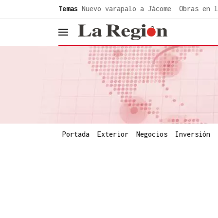
common.go-to-content
Temas
Nuevo varapalo a Jácome
Obras en l
header.menu.open
Portada
Exterior
Negocios
Inversión