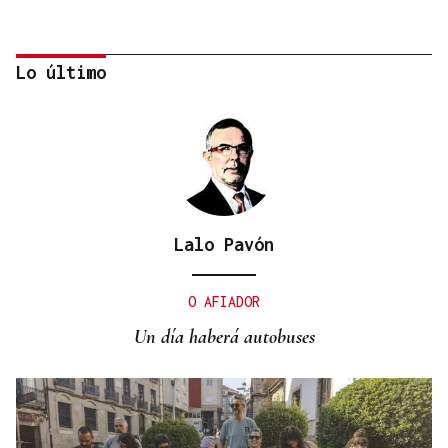
Lo último
Lalo Pavón
SEGMENTO PRÉMIUM
Arabia Saudí convierte el mar Rojo en un
O AFIADOR
santuario de lujo silencioso
Un día haberá autobuses