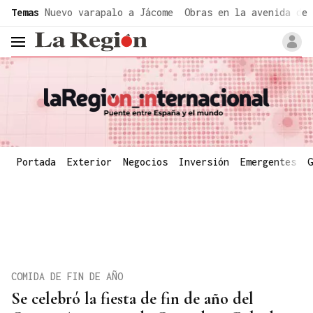
common.go-to-content
Temas
Nuevo varapalo a Jácome
Obras en la avenida de 
header.menu.open
Portada
Exterior
Negocios
Inversión
Emergentes
G
COMIDA DE FIN DE AÑO
Se celebró la fiesta de fin de año del