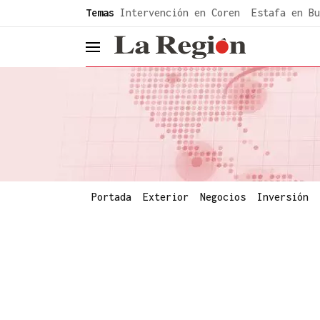
common.go-to-content
Temas
Intervención en Coren
Estafa en Bu
header.menu.open
Portada
Exterior
Negocios
Inversión