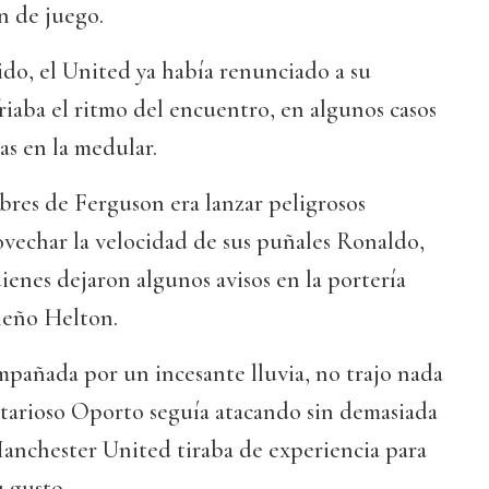
n de juego.
tido, el United ya había renunciado a su
friaba el ritmo del encuentro, en algunos casos
cas en la medular.
bres de Ferguson era lanzar peligrosos
ovechar la velocidad de sus puñales Ronaldo,
enes dejaron algunos avisos en la portería
leño Helton.
mpañada por un incesante lluvia, no trajo nada
ntarioso Oporto seguía atacando sin demasiada
Manchester United tiraba de experiencia para
u gusto.