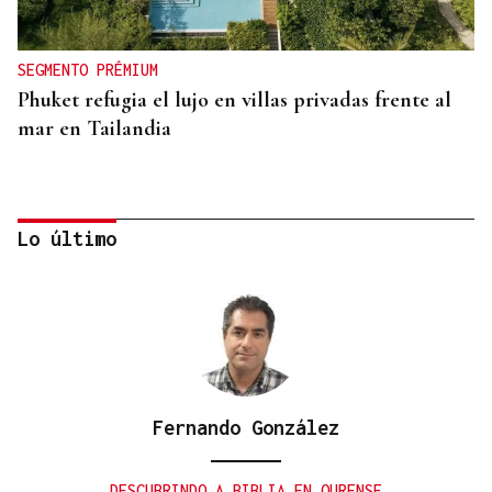
SEGMENTO PRÉMIUM
Phuket refugia el lujo en villas privadas frente al
mar en Tailandia
Lo último
Fernando González
SEGMENTO PRÉMIUM
Arabia Saudí convierte el mar Rojo en un
DESCUBRINDO A BIBLIA EN OURENSE