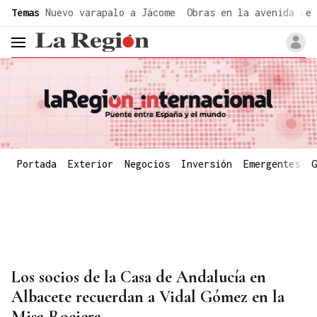
common.go-to-content
Temas
Nuevo varapalo a Jácome
Obras en la avenida de 
header.menu.open
Portada
Exterior
Negocios
Inversión
Emergentes
G
Los socios de la Casa de Andalucía en
Albacete recuerdan a Vidal Gómez en la
Misa Rociera