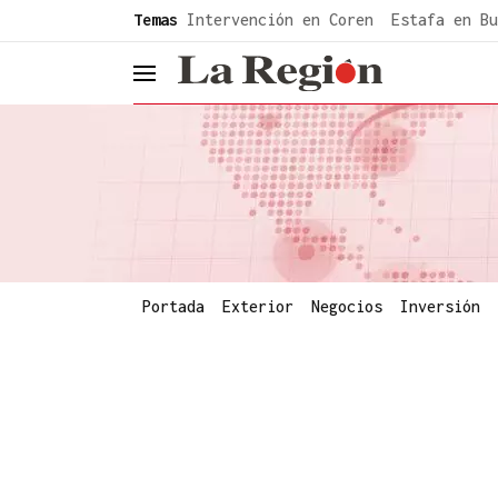
common.go-to-content
Temas
Intervención en Coren
Estafa en Bu
header.menu.open
Portada
Exterior
Negocios
Inversión