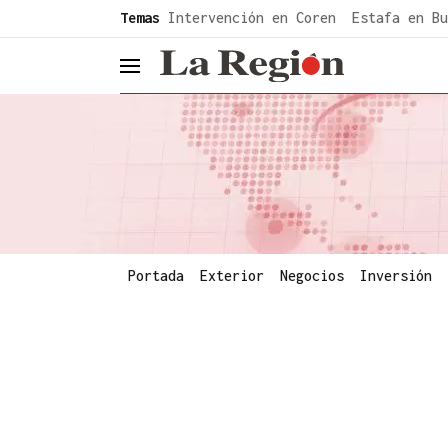
common.go-to-content
Temas
Intervención en Coren
Estafa en Bu
header.menu.open
Portada
Exterior
Negocios
Inversión