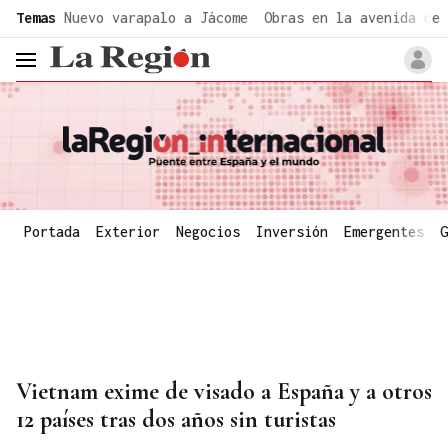
common.go-to-content
Temas
Nuevo varapalo a Jácome
Obras en la avenida de 
header.menu.open
Portada
Exterior
Negocios
Inversión
Emergentes
G
Vietnam exime de visado a España y a otros
12 países tras dos años sin turistas