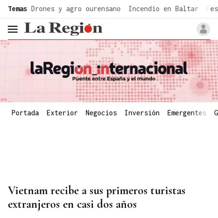
common.go-to-content
Temas
Drones y agro ourensano
Incendio en Baltar
Fes
header.menu.open
Portada
Exterior
Negocios
Inversión
Emergentes
G
Vietnam recibe a sus primeros turistas
extranjeros en casi dos años