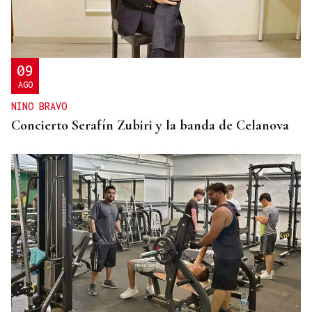
ECLIPSE EN ESPAÑA
Iberia fletará un vuelo especial para contemplar el
eclipse total de Sol desde el aire
09
AGO
NINO BRAVO
Concierto Serafín Zubiri y la banda de Celanova