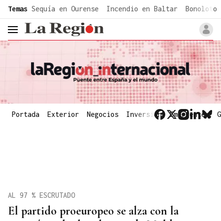
common.go-to-content
Temas
Sequía en Ourense
Incendio en Baltar
Bonoloto 
header.menu.open
Portada
Exterior
Negocios
Inversión
Emergentes
G
AL 97 % ESCRUTADO
El partido proeuropeo se alza con la