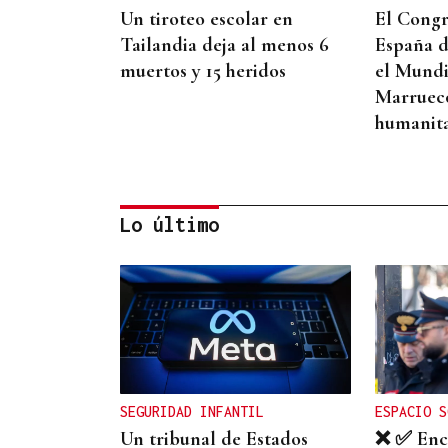
Un tiroteo escolar en
El Congr
Tailandia deja al menos 6
España d
muertos y 15 heridos
el Mundi
Marruecos
humanita
Lo último
RELACIONES DIPLOMÁTICAS
Chile y Venezuela retoman
sus relaciones consulares
tras dos años de ruptura
SEGURIDAD INFANTIL
ESPACIO S
Un tribunal de Estados
❌ ✅ Encu