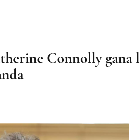
atherine Connolly gana l
anda