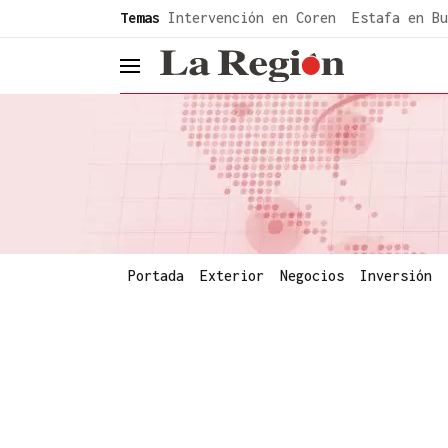
common.go-to-content
Temas
Intervención en Coren
Estafa en Bu
header.menu.open
Portada
Exterior
Negocios
Inversión