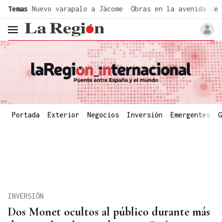
common.go-to-content
Temas
Nuevo varapalo a Jácome
Obras en la avenida de 
header.menu.open
Portada
Exterior
Negocios
Inversión
Emergentes
G
INVERSIÓN
Dos Monet ocultos al público durante más