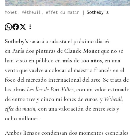
Monet: Vétheuil, effet du matin
|
Sotheby's
Sotheby’s
sacará a subasta el próximo día 16
en
París
dos pinturas de
Claude Monet
que no se
han visto en público en
más de 100 años
, en una
venta que vuelve a colocar al maestro francés en el
foco del mercado internacional del arte. Se trata de
las obras
Les Îles de Port-Villez
, con un valor estimado
de entre tres y cinco millones de euros, y
Vétheuil,
effet du matin
, con una valoración de entre seis y
ocho millones.
Ambos lienzos condensan dos momentos esenciales