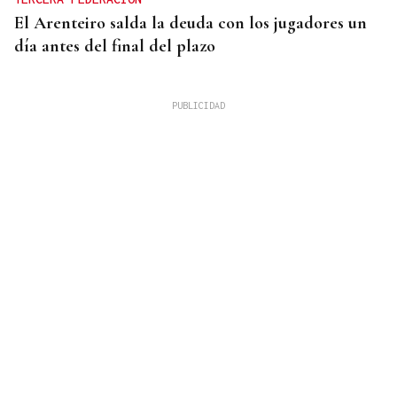
El Arenteiro salda la deuda con los jugadores un
día antes del final del plazo
"FALTA DE COMPROMISO" CON LAS VÍCTIMAS
Ana Redondo pide una reunión urgente a Moreno
Bonilla tras ceder a Vox las competencias sobre
violencia de género