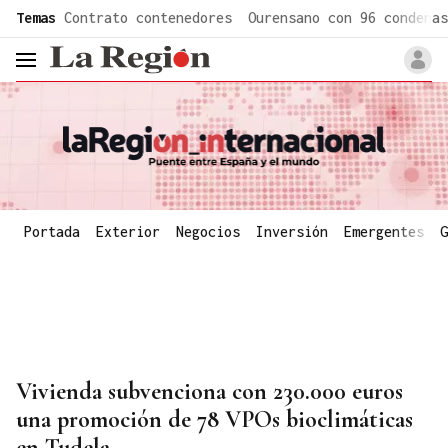
common.go-to-content
Temas
Contrato contenedores
Ourensano con 96 condenas
header.menu.open
Portada
Exterior
Negocios
Inversión
Emergentes
G
Vivienda subvenciona con 230.000 euros
una promoción de 78 VPOs bioclimáticas
en Tudela