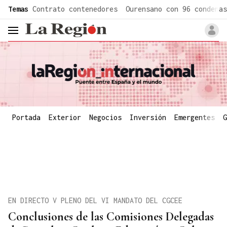
common.go-to-content
Temas
Contrato contenedores
Ourensano con 96 condenas
header.menu.open
Portada
Exterior
Negocios
Inversión
Emergentes
G
EN DIRECTO V PLENO DEL VI MANDATO DEL CGCEE
Conclusiones de las Comisiones Delegadas