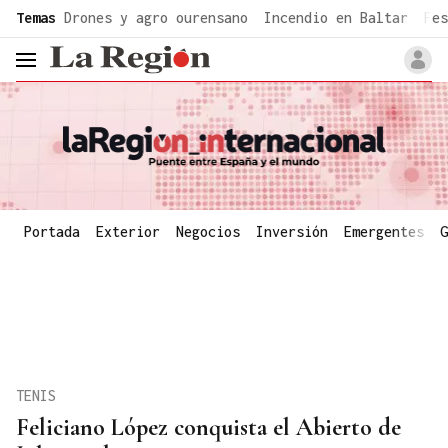
common.go-to-content
Temas
Drones y agro ourensano
Incendio en Baltar
Fes
header.menu.open
Portada
Exterior
Negocios
Inversión
Emergentes
G
TENIS
Feliciano López conquista el Abierto de