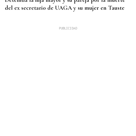
Detenida la hija mayor y su pareja por la muerte
del ex secretario de UAGA y su mujer en Tauste
PCR NEGATIVA
El turista franco-argentino aislado en Galicia por
Hantavirus recibe el alta