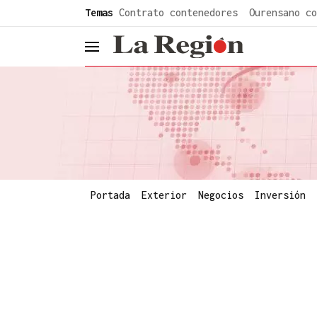
common.go-to-content
Temas
Contrato contenedores
Ourensano co
header.menu.open
Portada
Exterior
Negocios
Inversión