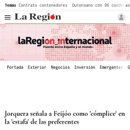
common.go-to-content
Temas
Contrato contenedores
Ourensano con 96 condenas
header.menu.open
Portada
Exterior
Negocios
Inversión
Emergentes
G
Jorquera señala a Feijóo como 'cómplice' en
la 'estafa' de las preferentes